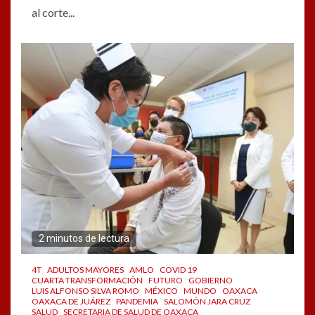
al corte...
2 minutos de lectura
4T
ADULTOS MAYORES
AMLO
COVID 19
CUARTA TRANSFORMACIÓN
FUTURO
GOBIERNO
LUIS ALFONSO SILVA ROMO
MÉXICO
MUNDO
OAXACA
OAXACA DE JUÁREZ
PANDEMIA
SALOMÓN JARA CRUZ
SALUD
SECRETARIA DE SALUD DE OAXACA