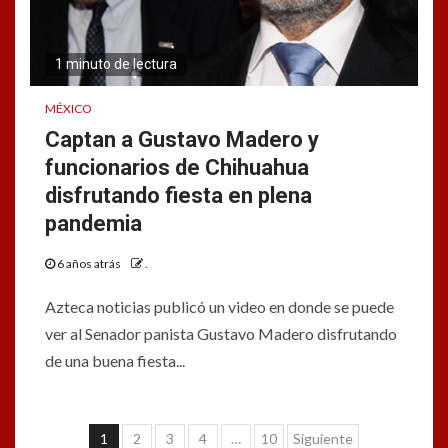
1 minuto de lectura
MÉXICO
Captan a Gustavo Madero y
funcionarios de Chihuahua
disfrutando fiesta en plena
pandemia
6 años atrás
.
Azteca noticias publicó un video en donde se puede
ver al Senador panista Gustavo Madero disfrutando
de una buena fiesta...
Navegación
1
2
3
4
…
10
Siguiente