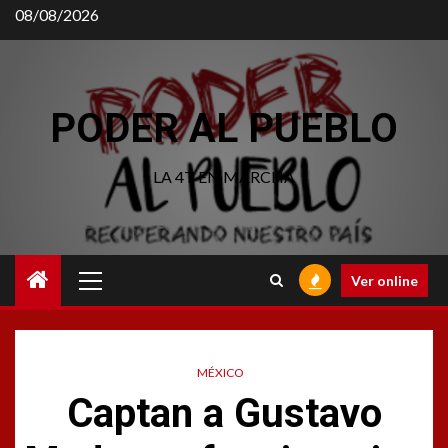
Saltar
08/08/2026
al
contenido
PODER AL PUEBLO
LA 4T EN MARCHA
Menú
Ver online
principal
MÉXICO
Captan a Gustavo