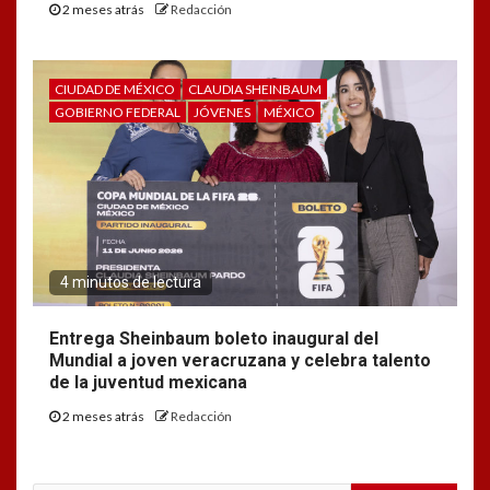
2 meses atrás
Redacción
CIUDAD DE MÉXICO
CLAUDIA SHEINBAUM
GOBIERNO FEDERAL
JÓVENES
MÉXICO
4 minutos de lectura
Entrega Sheinbaum boleto inaugural del
Mundial a joven veracruzana y celebra talento
de la juventud mexicana
2 meses atrás
Redacción