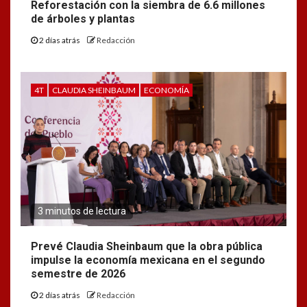
Reforestación con la siembra de 6.6 millones
de árboles y plantas
2 días atrás
Redacción
4T
CLAUDIA SHEINBAUM
ECONOMÍA
3 minutos de lectura
Prevé Claudia Sheinbaum que la obra pública
impulse la economía mexicana en el segundo
semestre de 2026
2 días atrás
Redacción