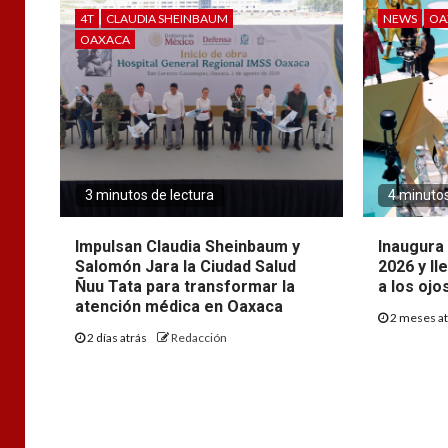
4T
CLAUDIA SHEINBAUM
NEWS
OA
OAXACA
3 minutos de lectura
4 minutos
Impulsan Claudia Sheinbaum y
Inaugura 
Salomón Jara la Ciudad Salud
2026 y ll
Ñuu Tata para transformar la
a los ojo
atención médica en Oaxaca
2 meses a
2 días atrás
Redacción