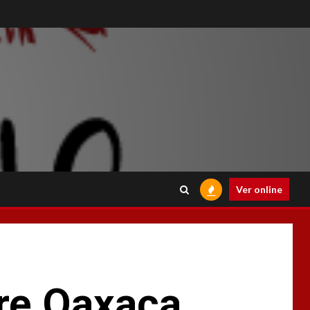
Ver online
tre Oaxaca