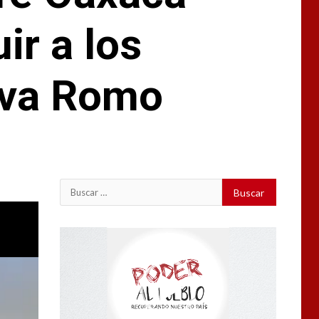
ir a los
ilva Romo
Buscar:
Reproductor
de
vídeo