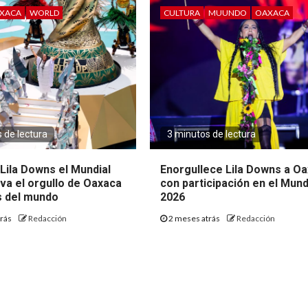
XACA
WORLD
CULTURA
MUUNDO
OAXACA
 de lectura
3 minutos de lectura
Lila Downs el Mundial
Enorgullece Lila Downs a O
eva el orgullo de Oaxaca
con participación en el Mund
s del mundo
2026
trás
Redacción
2 meses atrás
Redacción