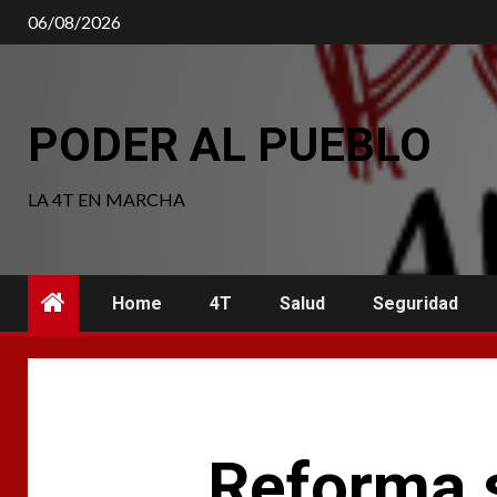
Saltar
06/08/2026
al
contenido
PODER AL PUEBLO
LA 4T EN MARCHA
Home
4T
Salud
Seguridad
Reforma s