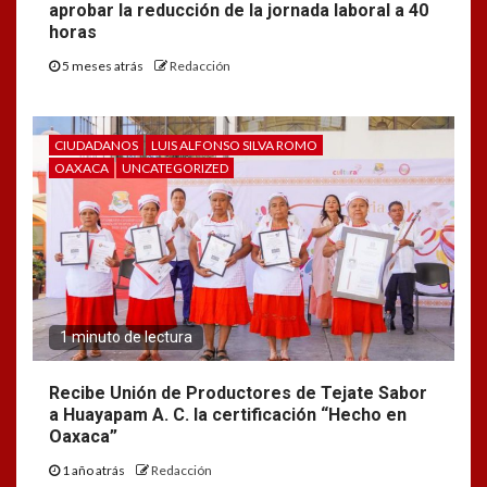
aprobar la reducción de la jornada laboral a 40
horas
5 meses atrás
Redacción
CIUDADANOS
LUIS ALFONSO SILVA ROMO
OAXACA
UNCATEGORIZED
1 minuto de lectura
Recibe Unión de Productores de Tejate Sabor
a Huayapam A. C. la certificación “Hecho en
Oaxaca”
1 año atrás
Redacción