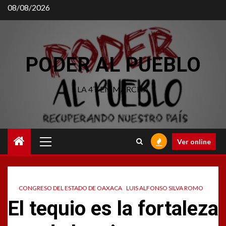
Saltar
08/08/2026
al
contenido
PODER AL PUEBLO
LA 4T EN MARCHA
Menú
Ver online
principal
CONGRESO DEL ESTADO DE OAXACA
LUIS ALFONSO SILVA ROMO
El tequio es la fortaleza