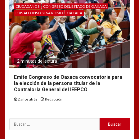
CIUDADANOS
CONGRESO DEL ESTADO DE OAXACA
LUIS ALFONSO SILVA ROMO
OAXACA
2 minutos de lectura
Emite Congreso de Oaxaca convocatoria para
la elección de la persona titular de la
Contraloría General del IEEPCO
2 años atrás
Redacción
Buscar: