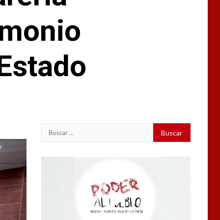
imonio
 Estado
Buscar:
Reproductor
de
vídeo