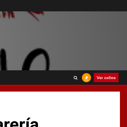
Ver online
rería