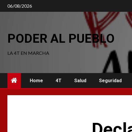
Saltar
06/08/2026
al
contenido
PODER AL PUEBLO
LA 4T EN MARCHA
Home
4T
Salud
Seguridad
Decl