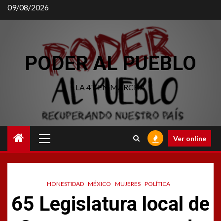
Saltar
09/08/2026
al
contenido
PODER AL PUEBLO
LA 4T EN MARCHA
Menú
Ver online
principal
HONESTIDAD
MÉXICO
MUJERES
POLÍTICA
65 Legislatura local de