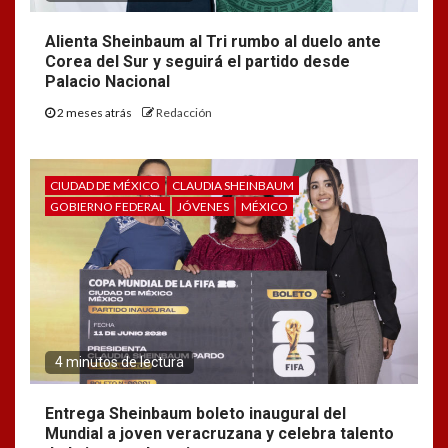
Alienta Sheinbaum al Tri rumbo al duelo ante
Corea del Sur y seguirá el partido desde
Palacio Nacional
2 meses atrás
Redacción
CIUDAD DE MÉXICO
CLAUDIA SHEINBAUM
GOBIERNO FEDERAL
JÓVENES
MÉXICO
4 minutos de lectura
Entrega Sheinbaum boleto inaugural del
Mundial a joven veracruzana y celebra talento