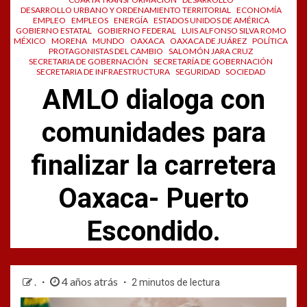
DESARROLLO URBANO Y ORDENAMIENTO TERRITORIAL
ECONOMÍA
EMPLEO
EMPLEOS
ENERGÍA
ESTADOS UNIDOS DE AMÉRICA
GOBIERNO ESTATAL
GOBIERNO FEDERAL
LUIS ALFONSO SILVA ROMO
MÉXICO
MORENA
MUNDO
OAXACA
OAXACA DE JUÁREZ
POLÍTICA
PROTAGONISTAS DEL CAMBIO
SALOMÓN JARA CRUZ
SECRETARIA DE GOBERNACIÓN
SECRETARÍA DE GOBERNACIÓN
SECRETARIA DE INFRAESTRUCTURA
SEGURIDAD
SOCIEDAD
AMLO dialoga con
comunidades para
finalizar la carretera
Oaxaca- Puerto
Escondido.
4 años atrás
.
2 minutos de lectura