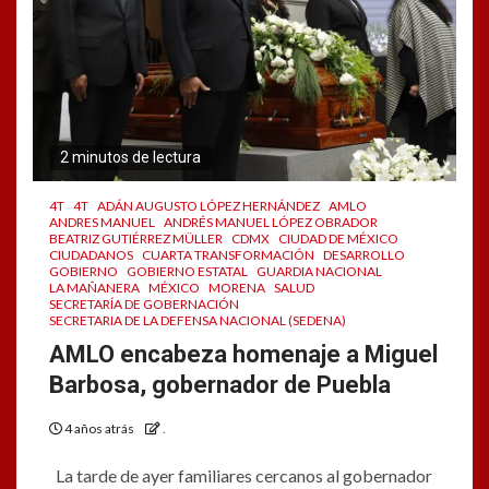
2 minutos de lectura
4T
4T
ADÁN AUGUSTO LÓPEZ HERNÁNDEZ
AMLO
ANDRES MANUEL
ANDRÉS MANUEL LÓPEZ OBRADOR
BEATRIZ GUTIÉRREZ MÜLLER
CDMX
CIUDAD DE MÉXICO
CIUDADANOS
CUARTA TRANSFORMACIÓN
DESARROLLO
GOBIERNO
GOBIERNO ESTATAL
GUARDIA NACIONAL
LA MAÑANERA
MÉXICO
MORENA
SALUD
SECRETARÍA DE GOBERNACIÓN
SECRETARIA DE LA DEFENSA NACIONAL (SEDENA)
AMLO encabeza homenaje a Miguel
Barbosa, gobernador de Puebla
4 años atrás
.
La tarde de ayer familiares cercanos al gobernador