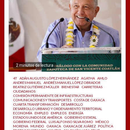
2 minutos de lectura
4T
ADÁN AUGUSTO LÓPEZ HERNÁNDEZ
AGATHA
AMLO
ANDRES MANUEL
ANDRÉS MANUEL LÓPEZ OBRADOR
BEATRIZ GUTIÉRREZ MÜLLER
BIENESTAR
CARRETERAS
CIUDADANOS
COMISIÓN PERMANENTE DE INFRAESTRUCTURAS
COMUNICACIONES Y TRANSPORTES
COSTA DE OAXACA
CUARTA TRANSFORMACIÓN
DESARROLLO
DESARROLLO URBANO Y ORDENAMIENTO TERRITORIAL
ECONOMÍA
EMPLEO
EMPLEOS
ENERGÍA
ESTADOS UNIDOS DE AMÉRICA
GOBIERNO ESTATAL
GOBIERNO FEDERAL
LUIS ALFONSO SILVA ROMO
MÉXICO
MORENA
MUNDO
OAXACA
OAXACA DE JUÁREZ
POLÍTICA