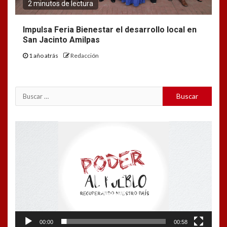
2 minutos de lectura
Impulsa Feria Bienestar el desarrollo local en
San Jacinto Amilpas
1 año atrás
Redacción
Buscar:
Reproductor
de
vídeo
00:00
00:58