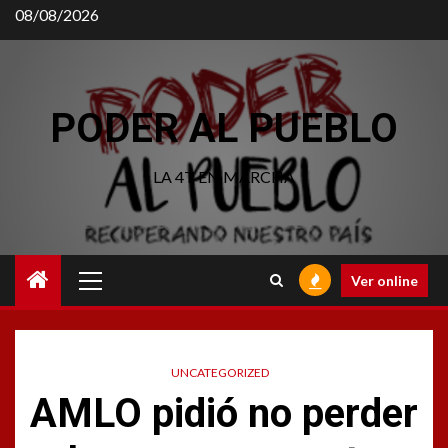
Saltar
08/08/2026
al
contenido
PODER AL PUEBLO
LA 4T EN MARCHA
Menú
Ver online
principal
UNCATEGORIZED
AMLO pidió no perder