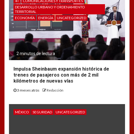
4T
COMUNICACIONES Y TRANSPORTES
DESARROLLO URBANO Y ORDENAMIENTO
TERRITORIAL
ECONOMÍA
ENERGÍA
UNCATEGORIZED
2 minutos de lectura
Impulsa Sheinbaum expansión histórica de
trenes de pasajeros con más de 2 mil
kilómetros de nuevas vías
3 meses atrás
Redacción
MÉXICO
SEGURIDAD
UNCATEGORIZED