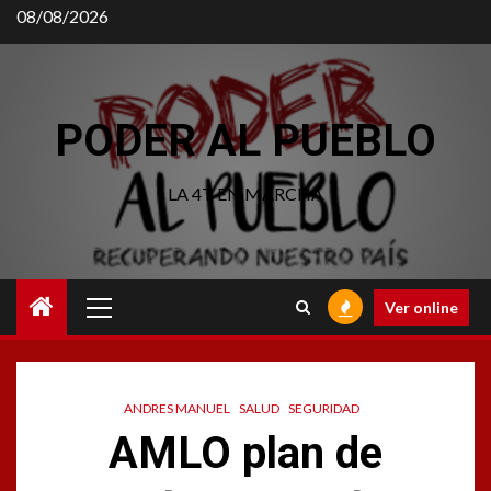
Saltar
08/08/2026
al
contenido
PODER AL PUEBLO
LA 4T EN MARCHA
Menú
Ver online
principal
ANDRES MANUEL
SALUD
SEGURIDAD
AMLO plan de