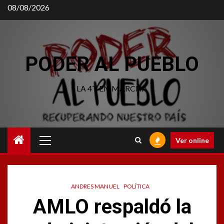
Saltar
08/08/2026
al
contenido
PODER AL PUEBLO
LA 4T EN MARCHA
Menú
Ver online
principal
ANDRES MANUEL
POLÍTICA
AMLO respaldó la