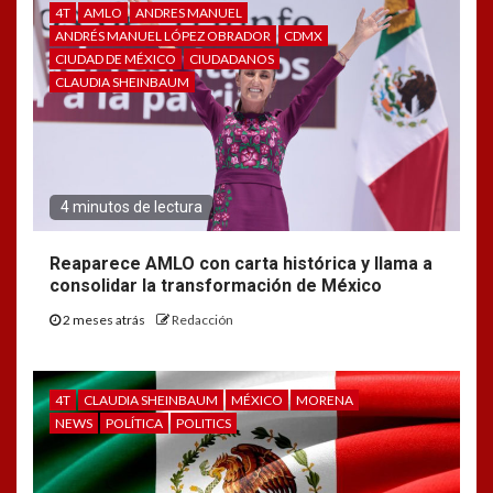
4T
AMLO
ANDRES MANUEL
ANDRÉS MANUEL LÓPEZ OBRADOR
CDMX
CIUDAD DE MÉXICO
CIUDADANOS
CLAUDIA SHEINBAUM
4 minutos de lectura
Reaparece AMLO con carta histórica y llama a
consolidar la transformación de México
2 meses atrás
Redacción
4T
CLAUDIA SHEINBAUM
MÉXICO
MORENA
NEWS
POLÍTICA
POLITICS