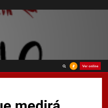
Ver online
ue medirá