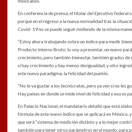
mexicanos.
En conferencia de prensa, el titular del Ejecutivo federal
porque en el regreso a la nueva normalida
Covid- 19 no se puede seguir midiendo de la misma maner
“Estoy ahora trabajando sobre un índice para medir bienes
Producto Interno Bruto; lo voy a presentar, un nuevo pará
crecimiento, pero también bienestar, también grados de d
si hay crecimiento y hay menos desigualdad, y otro ingre
este nuevo paradigma, la felicidad del pueblo.
“No le va gustar a los tecnócratas, pero ya ven si no les g
Hay países en donde se mide nivel de felicidad y eso es pa
En Palacio Nacional, el mandatario detalló que está elab
fórmula de este nuevo índice que se aplicará en México, y 
que será “sistema de medición distinto y a lo mejor cont
también para tener otros parámetros en el mundo, para p