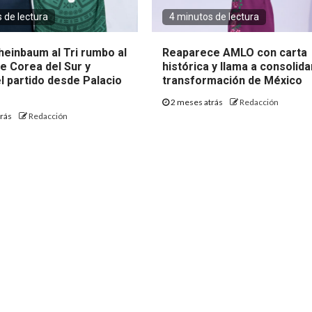
 de lectura
4 minutos de lectura
heinbaum al Tri rumbo al
Reaparece AMLO con carta
e Corea del Sur y
histórica y llama a consolida
l partido desde Palacio
transformación de México
2 meses atrás
Redacción
trás
Redacción