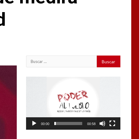
d
Buscar:
Reproductor
de
vídeo
00:00
00:58