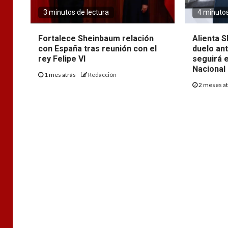
3 minutos de lectura
4 minutos
Fortalece Sheinbaum relación
Alienta S
con España tras reunión con el
duelo ant
rey Felipe VI
seguirá e
Nacional
1 mes atrás
Redacción
2 meses a