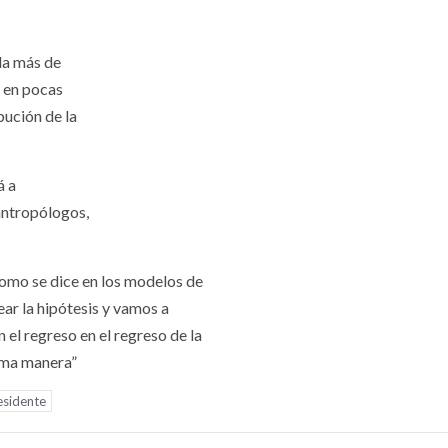
ada más de
a en pocas
bución de la
á a
antropólogos,
omo se dice en los modelos de
ear la hipótesis y vamos a
 el regreso en el regreso de la
sma manera”
esidente