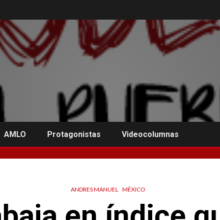
AMLO
Protagonistas
Videocolumnas
ANDRES MANUEL
MÉXICO
baja en índice q