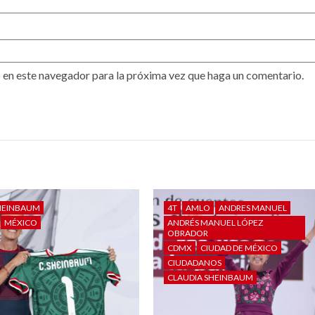
 en este navegador para la próxima vez que haga un comentario.
HEINBAUM
4T
AMLO
ANDRES MANUEL
MÉXICO
ANDRÉS MANUEL LÓPEZ
OBRADOR
CDMX
CIUDAD DE MÉXICO
CIUDADANOS
CLAUDIA SHEINBAUM