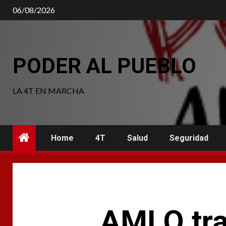
Saltar
06/08/2026
al
contenido
PODER AL PUEBLO
LA 4T EN MARCHA
Home
4T
Salud
Seguridad
AMLO tra