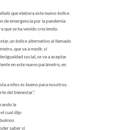
 señaló que elabora este nuevo índice
d tras la situación de emergencia por la pandemi
a que se ha venido creciendo.
tar, un índice alternativo al llamado
metro, que va a medir, sí
esigualdad social, se va a aceptar
diente en este nuevo parámetro, en
usta a ellos es bueno para nosotros.
rte del bienestar”.
orando la
el cual dijo
ribuimos
oder saber si