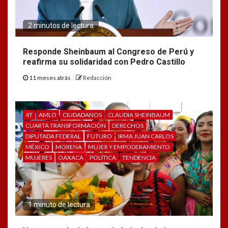
2 minutos de lectura
Responde Sheinbaum al Congreso de Perú y
reafirma su solidaridad con Pedro Castillo
11 meses atrás
Redacción
4T
AMLO
CIUDADANOS
CLAUDIA SHEINBAUM
CUARTA TRANSFORMACIÓN
DERECHOS
DIPUTADA FEDERAL
FUTURO
IRMA JUAN CARLOS
MÉXICO
MORENA
MUJER Y EMPODERAMIENTO
MUJERES
OAXACA
POLÍTICA
TENDENCIA
1 minuto de lectura