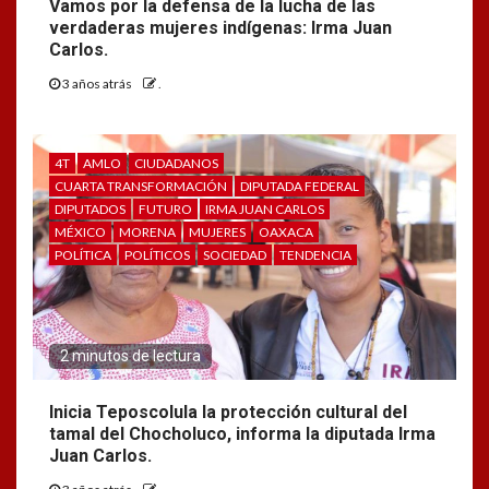
Vamos por la defensa de la lucha de las
verdaderas mujeres indígenas: Irma Juan
Carlos.
3 años atrás
.
4T
AMLO
CIUDADANOS
CUARTA TRANSFORMACIÓN
DIPUTADA FEDERAL
DIPUTADOS
FUTURO
IRMA JUAN CARLOS
MÉXICO
MORENA
MUJERES
OAXACA
POLÍTICA
POLÍTICOS
SOCIEDAD
TENDENCIA
2 minutos de lectura
Inicia Teposcolula la protección cultural del
tamal del Chocholuco, informa la diputada Irma
Juan Carlos.