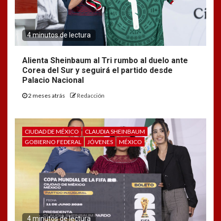
4 minutos de lectura
Alienta Sheinbaum al Tri rumbo al duelo ante
Corea del Sur y seguirá el partido desde
Palacio Nacional
2 meses atrás
Redacción
CIUDAD DE MÉXICO
CLAUDIA SHEINBAUM
GOBIERNO FEDERAL
JÓVENES
MÉXICO
4 minutos de lectura