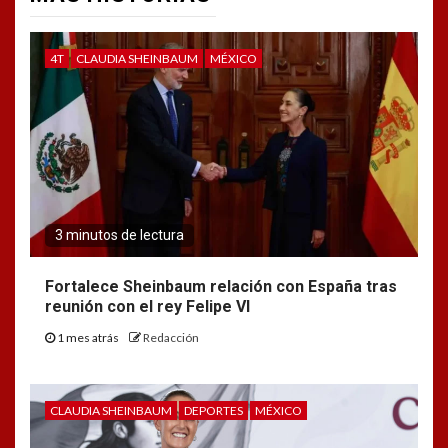
4T
CLAUDIA SHEINBAUM
MÉXICO
3 minutos de lectura
Fortalece Sheinbaum relación con España tras
reunión con el rey Felipe VI
1 mes atrás
Redacción
CLAUDIA SHEINBAUM
DEPORTES
MÉXICO