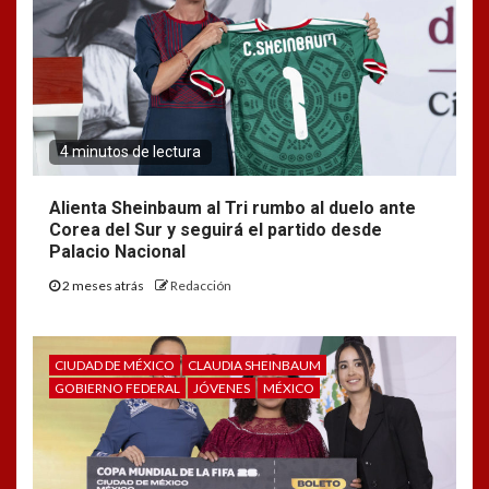
4 minutos de lectura
Alienta Sheinbaum al Tri rumbo al duelo ante
Corea del Sur y seguirá el partido desde
Palacio Nacional
2 meses atrás
Redacción
CIUDAD DE MÉXICO
CLAUDIA SHEINBAUM
GOBIERNO FEDERAL
JÓVENES
MÉXICO