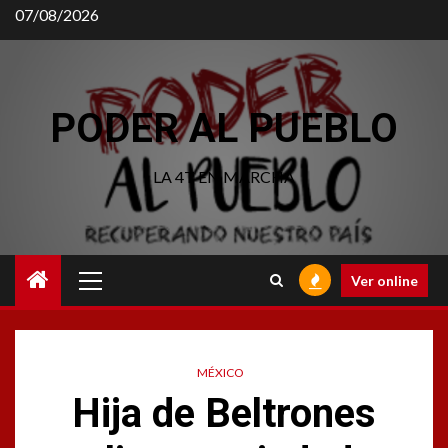
Saltar
07/08/2026
al
contenido
PODER AL PUEBLO
LA 4T EN MARCHA
Menú
Ver online
principal
MÉXICO
Hija de Beltrones