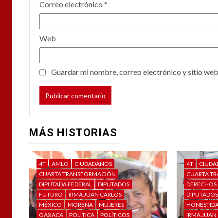
Correo electrónico
*
Web
Guardar mi nombre, correo electrónico y sitio web
MÁS HISTORIAS
4T
AMLO
CIUDADANOS
4T
CIUDA
CUARTA TRANSFORMACIÓN
CUARTA T
DIPUTADA FEDERAL
DIPUTADOS
DERECHOS
FUTURO
IRMA JUAN CARLOS
DIPUTADO
MÉXICO
MORENA
MUJERES
HONESTID
OAXACA
POLÍTICA
POLÍTICOS
IRMA JUAN