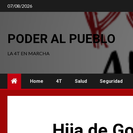
Saltar
07/08/2026
al
contenido
PODER AL PUEBLO
LA 4T EN MARCHA
Home
4T
Salud
Seguridad
Hija de G