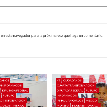
 en este navegador para la próxima vez que haga un comentario.
DANOS
4T
CIUDADANOS
RANSFORMACIÓN
CUARTA TRANSFORMACIÓN
DIPUTADA FEDERAL
DIPUTADA FEDERAL
FUTURO
S
FUTURO
INFORMACIÓN
AD
INFORMACIÓN
IRMA JUAN CARLOS
MÉXICO
 CARLOS
MÉXICO
MORENA
MUJERES
OAXACA