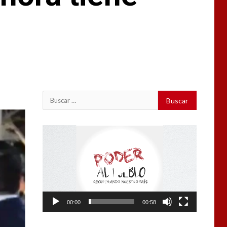
Buscar:
Reproductor
de
vídeo
00:00
00:58