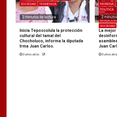
SOCIEDAD
TENDENCIA
MORENA
POLÍTICA
PROTAGONI
2 minutos de lectura
2 minutos
RENDICIÓN
SOCIEDAD
Inicia Teposcolula la protección
La mejor
cultural del tamal del
desinfor
Chocholuco, informa la diputada
asamblea
Irma Juan Carlos.
Juan Car
3 años atrás
.
3 años atr