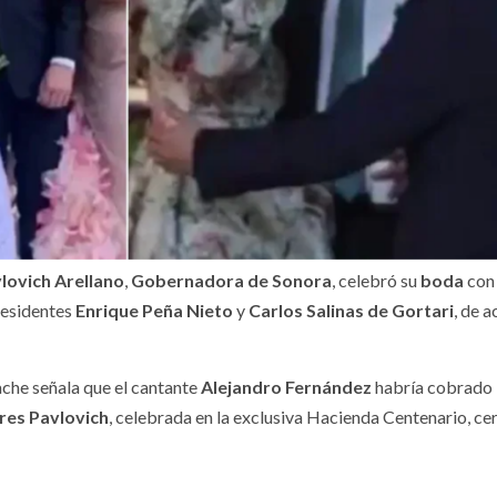
lovich Arellano
,
Gobernadora de Sonora
, celebró su
boda
con
presidentes
Enrique Peña Nieto
y
Carlos Salinas de Gortari
, de 
ache señala que el cantante
Alejandro Fernández
habría cobrado
res Pavlovich
, celebrada en la exclusiva Hacienda Centenario, ce