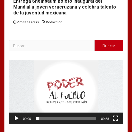
Entrega Sheinbaum boleto inaugural del
Mundial a joven veracruzana y celebra talento
de la juventud mexicana
2 meses atrás
Redacción
Buscar:
Reproductor
de
vídeo
00:00
00:58