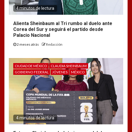
4 minutos de lectura
Alienta Sheinbaum al Tri rumbo al duelo ante
Corea del Sur y seguirá el partido desde
Palacio Nacional
2 meses atrás
Redacción
CIUDAD DE MÉXICO
CLAUDIA SHEINBAUM
GOBIERNO FEDERAL
JÓVENES
MÉXICO
4 minutos de lectura