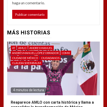
haga un comentario.
MÁS HISTORIAS
4T
AMLO
ANDRES MANUEL
ANDRÉS MANUEL LÓPEZ OBRADOR
CDMX
CIUDAD DE MÉXICO
CIUDADANOS
CLAUDIA SHEINBAUM
4 minutos de lectura
Reaparece AMLO con carta histórica y llama a