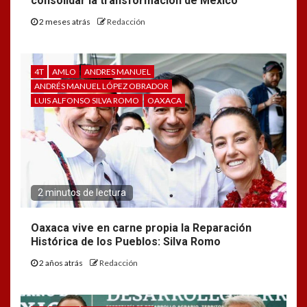
consolidar la transformación de México
2 meses atrás
Redacción
4T
AMLO
ANDRES MANUEL
ANDRÉS MANUEL LÓPEZ OBRADOR
LUIS ALFONSO SILVA ROMO
OAXACA
2 minutos de lectura
Oaxaca vive en carne propia la Reparación
Histórica de los Pueblos: Silva Romo
2 años atrás
Redacción