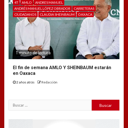
4T
AMLO
ANDRES MANUEL
ANDRÉS MANUEL LÓPEZ OBRADOR
CARRETERAS
CIUDADANOS
CLAUDIA SHEINBAUM
OAXACA
1 minuto de lectura
El fin de semana AMLO Y SHEINBAUM estarán
en Oaxaca
2 años atrás
Redacción
Buscar:
Reproductor