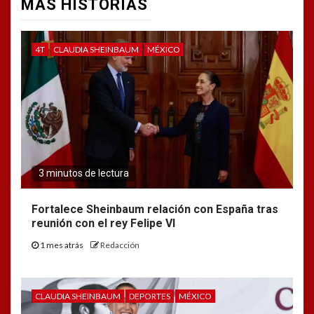
MÁS HISTORIAS
4T
CLAUDIA SHEINBAUM
MÉXICO
3 minutos de lectura
Fortalece Sheinbaum relación con España tras
reunión con el rey Felipe VI
1 mes atrás
Redacción
CLAUDIA SHEINBAUM
DEPORTES
MÉXICO