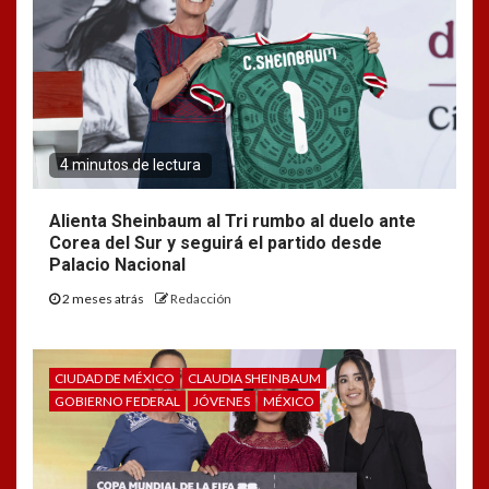
4 minutos de lectura
Alienta Sheinbaum al Tri rumbo al duelo ante
Corea del Sur y seguirá el partido desde
Palacio Nacional
2 meses atrás
Redacción
CIUDAD DE MÉXICO
CLAUDIA SHEINBAUM
GOBIERNO FEDERAL
JÓVENES
MÉXICO