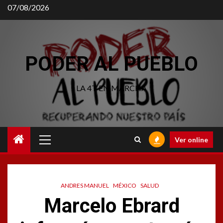
Saltar
07/08/2026
al
contenido
PODER AL PUEBLO
LA 4T EN MARCHA
Menú
Ver online
principal
ANDRES MANUEL
MÉXICO
SALUD
Marcelo Ebrard