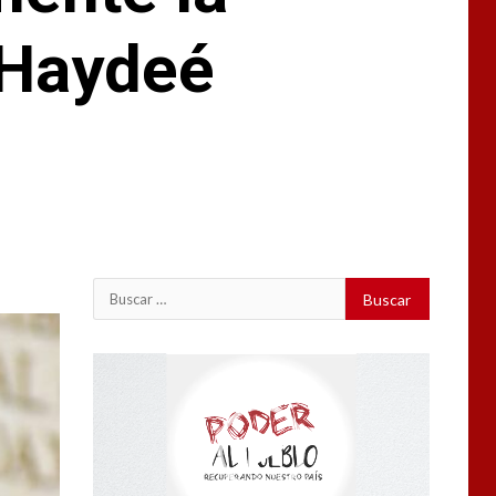
 Haydeé
Reproductor
de
vídeo