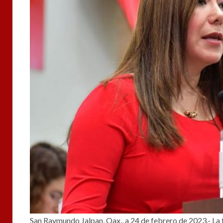
San Raymundo Jalpan, Oax., a 24 de febrero de 2023.- La t