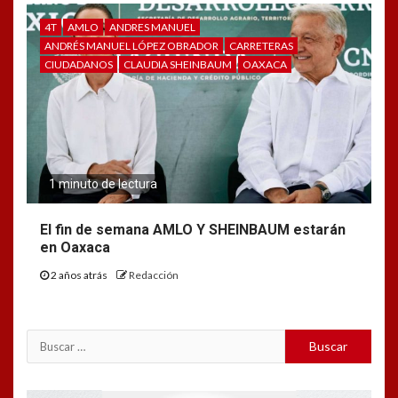
4T
AMLO
ANDRES MANUEL
ANDRÉS MANUEL LÓPEZ OBRADOR
CARRETERAS
CIUDADANOS
CLAUDIA SHEINBAUM
OAXACA
1 minuto de lectura
El fin de semana AMLO Y SHEINBAUM estarán
en Oaxaca
2 años atrás
Redacción
Buscar: