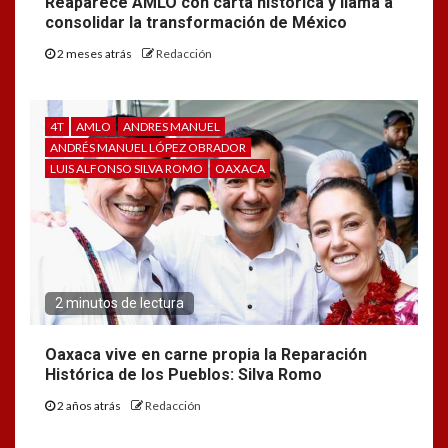
Reaparece AMLO con carta histórica y llama a
consolidar la transformación de México
2 meses atrás
Redacción
4T
AMLO
ANDRES MANUEL
ANDRÉS MANUEL LÓPEZ OBRADOR
LUIS ALFONSO SILVA ROMO
OAXACA
2 minutos de lectura
Oaxaca vive en carne propia la Reparación
Histórica de los Pueblos: Silva Romo
2 años atrás
Redacción