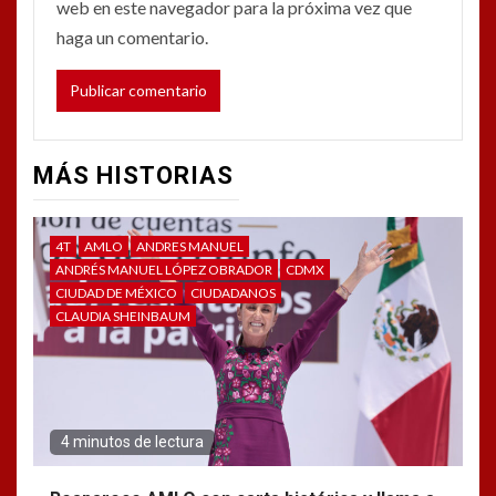
web en este navegador para la próxima vez que
haga un comentario.
MÁS HISTORIAS
4T
AMLO
ANDRES MANUEL
ANDRÉS MANUEL LÓPEZ OBRADOR
CDMX
CIUDAD DE MÉXICO
CIUDADANOS
CLAUDIA SHEINBAUM
4 minutos de lectura