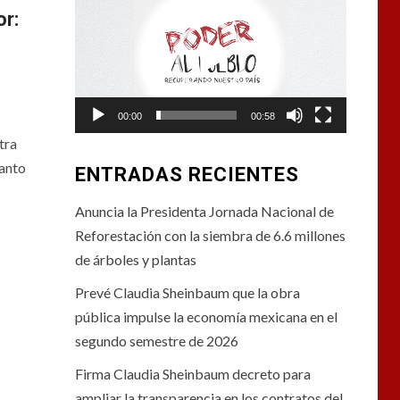
de
or:
vídeo
00:00
00:58
tra
tanto
ENTRADAS RECIENTES
Anuncia la Presidenta Jornada Nacional de
Reforestación con la siembra de 6.6 millones
de árboles y plantas
Prevé Claudia Sheinbaum que la obra
pública impulse la economía mexicana en el
segundo semestre de 2026
Firma Claudia Sheinbaum decreto para
ampliar la transparencia en los contratos del