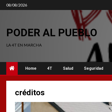
Saltar
08/08/2026
al
contenido
PODER AL PUEBLO
LA 4T EN MARCHA
Home
4T
Salud
Seguridad
créditos