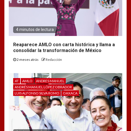
4 minutos de lectura
Reaparece AMLO con carta histórica y llama a
consolidar la transformación de México
2 meses atrás
Redacción
4T
AMLO
ANDRES MANUEL
ANDRÉS MANUEL LÓPEZ OBRADOR
LUIS ALFONSO SILVA ROMO
OAXACA