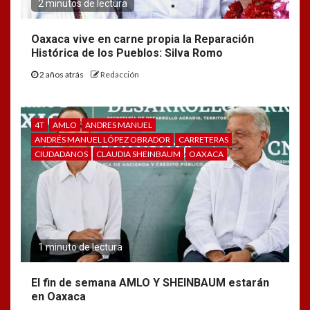
2 minutos de lectura
Oaxaca vive en carne propia la Reparación
Histórica de los Pueblos: Silva Romo
2 años atrás
Redacción
4T
AMLO
ANDRES MANUEL
ANDRÉS MANUEL LÓPEZ OBRADOR
CARRETERAS
CIUDADANOS
CLAUDIA SHEINBAUM
OAXACA
1 minuto de lectura
El fin de semana AMLO Y SHEINBAUM estarán
en Oaxaca