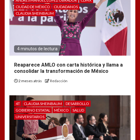
ANDRÉS MANUEL LÓPEZ OBRADOR
CDMX
CIUDAD DE MÉXICO
CIUDADANOS
CLAUDIA SHEINBAUM
4 minutos de lectura
Reaparece AMLO con carta histórica y llama a
consolidar la transformación de México
2 meses atrás
Redacción
4T
CLAUDIA SHEINBAUM
DESARROLLO
GOBIERNO ESTATAL
MÉXICO
SALUD
UNIVERSITARIOS