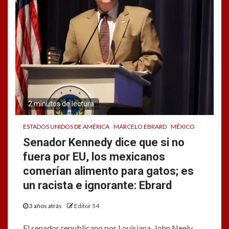
2 minutos de lectura
ESTADOS UNIDOS DE AMÉRICA
MARCELO EBRARD
MÉXICO
Senador Kennedy dice que si no
fuera por EU, los mexicanos
comerían alimento para gatos; es
un racista e ignorante: Ebrard
3 años atrás
Editor 54
El senador republicano por Louisiana, John Neely