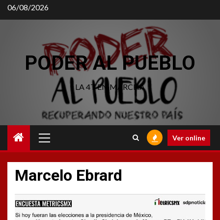
Saltar
06/08/2026
al
contenido
PODER AL PUEBLO
LA 4T EN MARCHA
Menú
Ver online
principal
Marcelo Ebrard