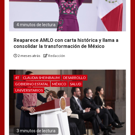
4 minutos de lectura
Reaparece AMLO con carta histórica y llama a
consolidar la transformación de México
2 meses atrás
Redacción
4T
CLAUDIA SHEINBAUM
DESARROLLO
GOBIERNO ESTATAL
MÉXICO
SALUD
UNIVERSITARIOS
3 minutos de lectura