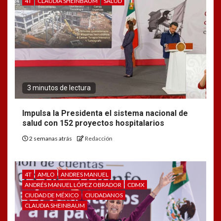
4T
CLAUDIA SHEINBAUM
SALUD
3 minutos de lectura
Impulsa la Presidenta el sistema nacional de
salud con 152 proyectos hospitalarios
2 semanas atrás
Redacción
4T
AMLO
ANDRES MANUEL
ANDRÉS MANUEL LÓPEZ OBRADOR
CDMX
CIUDAD DE MÉXICO
CIUDADANOS
CLAUDIA SHEINBAUM