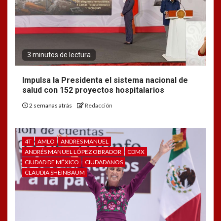
3 minutos de lectura
Impulsa la Presidenta el sistema nacional de
salud con 152 proyectos hospitalarios
2 semanas atrás
Redacción
4T
AMLO
ANDRES MANUEL
ANDRÉS MANUEL LÓPEZ OBRADOR
CDMX
CIUDAD DE MÉXICO
CIUDADANOS
CLAUDIA SHEINBAUM