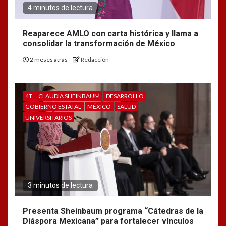
4 minutos de lectura
Reaparece AMLO con carta histórica y llama a
consolidar la transformación de México
2 meses atrás
Redacción
4T
CLAUDIA SHEINBAUM
DESARROLLO
GOBIERNO ESTATAL
MÉXICO
SALUD
UNIVERSITARIOS
3 minutos de lectura
Presenta Sheinbaum programa “Cátedras de la
Diáspora Mexicana” para fortalecer vínculos