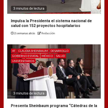
3 minutos de lectura
Impulsa la Presidenta el sistema nacional de
salud con 152 proyectos hospitalarios
2 semanas atrás
Redacción
4T
CLAUDIA SHEINBAUM
DESARROLLO
GOBIERNO ESTATAL
MÉXICO
SALUD
UNIVERSITARIOS
3 minutos de lectura
Presenta Sheinbaum programa “Cátedras de la